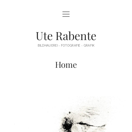
Menü
AUSSTELLUNGEN
öffnen
INSTALLATIONEN / OBJEKTE
Ute Rabente
FOTOGRAFIE / GRAFIK
BILDHAUEREI - FOTOGRAFIE - GRAFIK
TEXTE
Home
VITA
KONTAKT
IMPRESSUM
DATENSCHUTZ